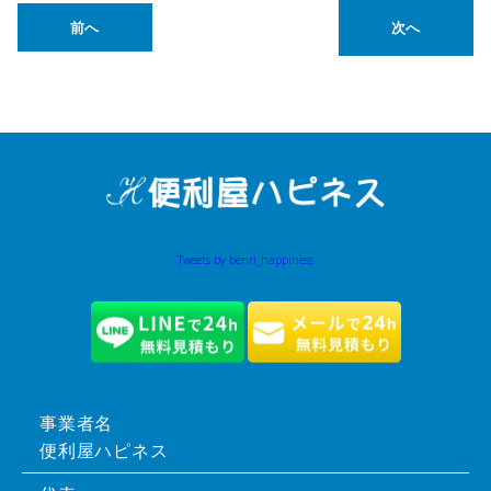
前へ
次へ
Tweets by benri_happiness
事業者名
便利屋ハピネス