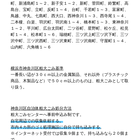
町、新浦島町１～２、新子安１～２、新町、菅田町、鈴繁町、高
島台、宝町、立町、反町１～４、台町、千若町１～３、富家町、
鳥越、中丸、七島町、西大口、西神奈川１～３、西寺尾１～４、
二本榎、白楽、羽沢町、羽沢南１～４、橋本町１～３、東神奈川
１～２、平川町、広台太田町、二ツ谷町、星野町、松ケ丘、松見
町１～４、松本町１～６、瑞穂町、三ツ沢上町三ツ沢下町、三ツ
沢中町、三ツ沢西町、三ツ沢東町、三ツ沢南町、守屋町１～４、
山内町、六角橋１～６
横浜市神奈川区粗大ごみ基準
一番長い辺が３０ｃｍ以上の金属製品、それ以外（プラスチック
商品、木製品など）で５０ｃｍ以上のものは、粗大ごみとして取
り扱う。
神奈川区自治体粗大ごみ処分方法
粗大ごみセンターへ事前申込み制です。
自宅周辺での収集依頼する。
市内４カ所のゴミ処理施設に自分で持ち込みする。
※インターネット受付では収集９個まで。持ち込みなら２０個ま
で。