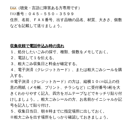
FAX
（聴覚・言語に障害ある方専用です）
FAX番号：０４５－５５０－３５９９
住所、名前、ＦＡＸ番号、出す品物の品名、材質、大きさ、個数
などを記載して送りましょう。
収集依頼で電話申込み時の流れ
１、処分したいごみの採寸、種類、個数をメモしておく。
２、電話して１を伝える。
３、粗大ごみ収集日と料金が確定する。
４、電子決済（クレジットカード）、または粗大ごみシールを購
入する。
※電子決済（クレジットカード）の方は、縦横１０cm以上の任
意の用紙（メモ帳、プリント、チラシなど）に受付番号6桁を大
きくわかりやすく記入、四方をガムテープなどでキッチリ貼り付
けしましょう。。粗大ごみシールの方、お名前かイニシャルか記
号を記入して貼り付け。
５、収集日当日、朝８時までに指定場所に出しておく。
※粗大ごみを出す場所をしっかり確認しておきましょう。