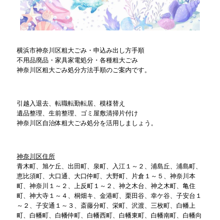
横浜市神奈川区粗大ごみ・申込み出し方手順
不用品廃品・家具家電処分・各種粗大ごみ
神奈川区粗大ごみ処分方法手順のご案内です。
引越入退去、転職転勤転居、模様替え
遺品整理、生前整理、ゴミ屋敷清掃片付け
神奈川区自治体粗大ごみ処分を活用しましょう。
神奈川区住所
青木町、旭ケ丘、出田町、泉町、入江１～２、浦島丘、浦島町、
恵比須町、大口通、大口仲町、大野町、片倉１～５、神奈川本
町、神奈川１～２、上反町１～２、神之木台、神之木町、亀住
町、神大寺１～４、桐畑キ、金港町、栗田谷、幸ケ谷、子安台１
～２、子安通１～３、斎藤分町、栄町、沢渡、三枚町、白幡上
町、白幡町、白幡仲町、白幡西町、白幡東町、白幡南町、白幡向