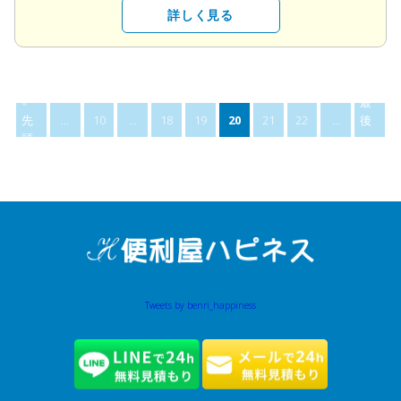
詳しく見る
«
最
先
...
10
...
18
19
20
21
22
...
後
頭
»
Tweets by benri_happiness