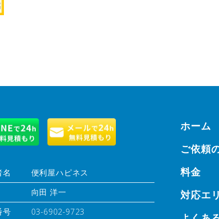
ホーム
ご依頼
料金
者名
便利屋ハピネス
向田 洋一
対応エ
番号
03-6902-9723
よくあ