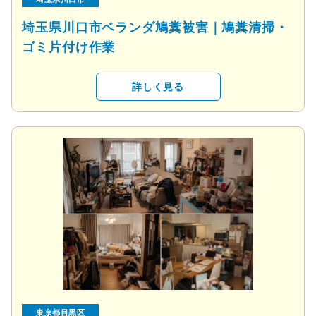
埼玉県川口市ベランダ鳩糞被害｜鳩糞清掃・
ゴミ片付け作業
詳しく見る
東京都目黒区