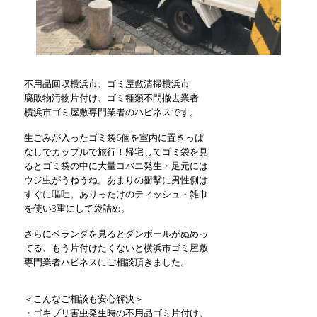
不用品回収横浜市、ゴミ屋敷清掃横浜市
腐敗物汚物片付け、ゴミ種類不問撤去業者
横浜市ゴミ屋敷専門業者のハピネスです。
生ごみが入ったゴミ袋6個を室内に置きっぱ
なしでカップルで旅行！帰宅してゴミ袋を見
るとゴミ袋の中に大量コバエ発生・足元には
ウジ虫がうねうね。あまりの衝撃に男性側は
すぐに嘔吐。ありったけのティッシュ・雑巾
を使い3重にして袋詰め。
さらにベランダを見るとダンボールがぬめっ
てる、もう片付けたくないと横浜市ゴミ屋敷
専門業者ハピネスにご相談頂きました。
＜こんなご相談も安心解決＞
・ゴキブリ害虫発生時の不用品ゴミ片付け。