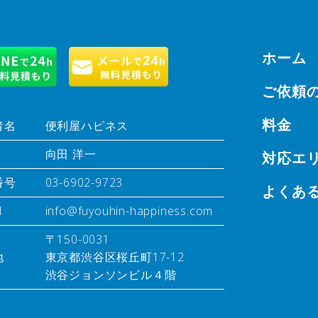
ホーム
ご依頼
料金
者名
便利屋ハピネス
向田 洋一
対応エ
番号
03-6902-9723
よくあ
l
info@fuyouhin-happiness.com
〒150-0031
地
東京都渋谷区桜丘町17-12
渋谷ジョンソンビル４階