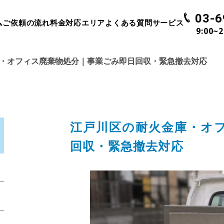
03-6
ム
ご依頼の流れ
料金
対応エリア
よくある質問
サービス
9:00~
・オフィス廃棄物処分｜事業ごみ即日回収・緊急撤去対応
江戸川区の耐火金庫・オ
回収・緊急撤去対応