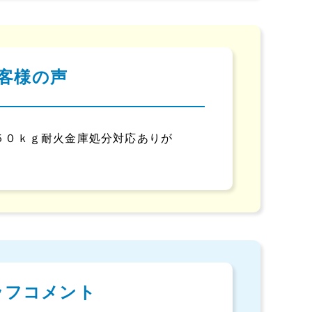
客様の声
５０ｋｇ耐火金庫処分対応ありが
ッフコメント