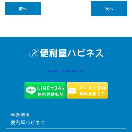
前へ
次へ
Tweets by benri_happiness
事業者名
便利屋ハピネス