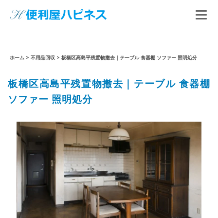
ホーム
>
不用品回収
>
板橋区高島平残置物撤去｜テーブル 食器棚 ソファー 照明処分
板橋区高島平残置物撤去｜テーブル 食器棚
ソファー 照明処分