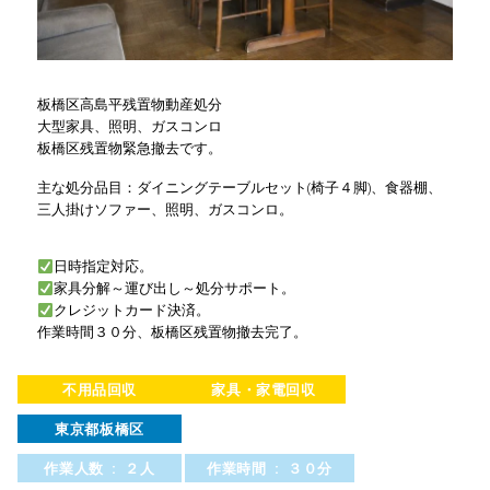
板橋区高島平残置物動産処分
大型家具、照明、ガスコンロ
板橋区残置物緊急撤去です。
主な処分品目：ダイニングテーブルセット(椅子４脚)、食器棚、
三人掛けソファー、照明、ガスコンロ。
日時指定対応。
家具分解～運び出し～処分サポート。
クレジットカード決済。
作業時間３０分、板橋区残置物撤去完了。
不用品回収
家具・家電回収
東京都板橋区
作業人数 : ２人
作業時間 : ３０分