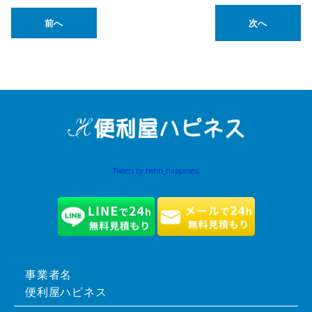
前へ
次へ
Tweets by benri_happiness
事業者名
便利屋ハピネス