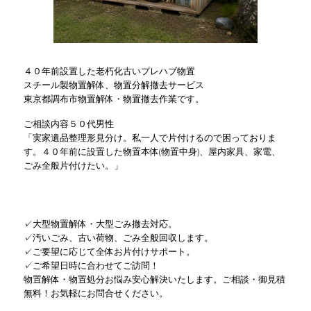
４０年前設置した老朽化古いプレハブ物置
スチール製物置解体、物置分解撤去サービス
東京都調布市物置解体・物置撤去作業です。
ご相談内容５０代男性
「実家遺品整理形見分け。私一人で片付けるので困っておりま
す。４０年前に設置した物置本体(物置中身)、屋内家具、家電、
ごみ全般片付けたい。」
✓大型物置解体・大型ごみ撤去対応。
✓汚いごみ、古い荷物、ごみ全般回収します。
✓ご要望に応じて全体お片付けサポート。
✓ご希望日時に合わせてご訪問！
物置解体・物置処分お悩み安心解決いたします。ご相談・御見積
無料！お気軽にお問合せください。