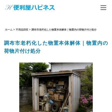
ホーム
>
不用品回収
>
調布市老朽化した物置本体解体｜物置内の荷物片付け処分
調布市老朽化した物置本体解体｜物置内の
荷物片付け処分