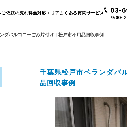
03-6
ム
ご依頼の流れ
料金
対応エリア
よくある質問
サービス
9:00~
ンダバルコニーごみ片付け｜松戸市不用品回収事例
千葉県松戸市ベランダバ
品回収事例