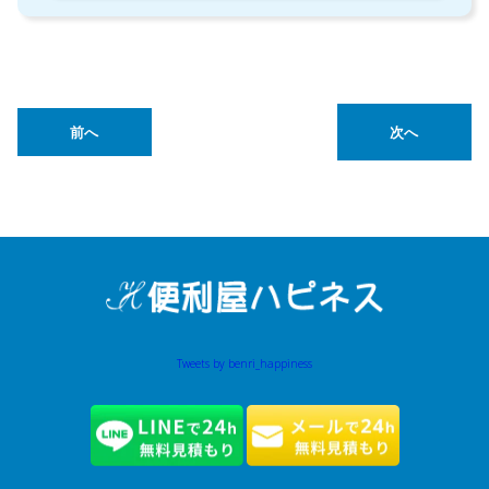
前へ
次へ
Tweets by benri_happiness