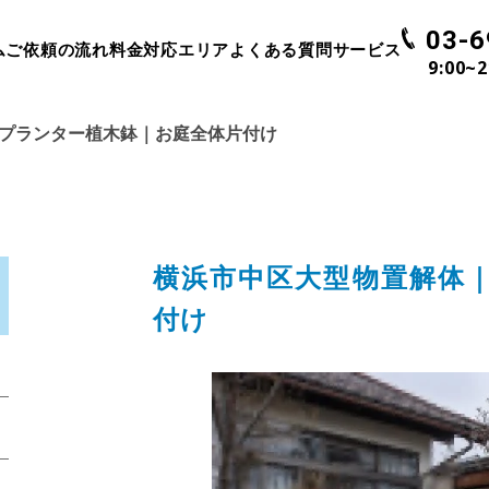
03-6
ム
ご依頼の流れ
料金
対応エリア
よくある質問
サービス
9:00~
プランター植木鉢｜お庭全体片付け
横浜市中区大型物置解体
付け