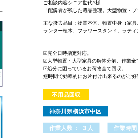
ご相談内容シニア世代A様
「配偶者が残した遺品整理。大型物置・プ
主な撤去品目：物置本体、物置中身（家具
ランター植木、フラワースタンド、ラティ
☑完全日時指定対応。
☑大型物置・大型家具の解体分解、作業全
☑処分に困っているお荷物全て回収。
短時間で効率的にお片付け出来るのがご好
不用品回収
神奈川県横浜市中区
作業人数 : ３人
作業時間