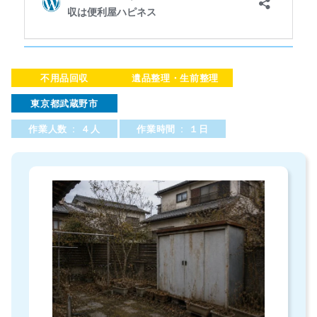
不用品回収
遺品整理・生前整理
東京都武蔵野市
作業人数 : ４人
作業時間 : １日