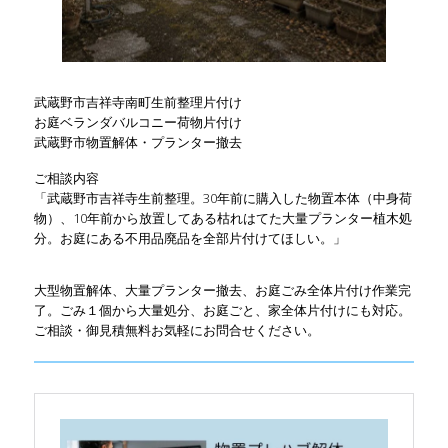
武蔵野市吉祥寺南町生前整理片付け
お庭ベランダバルコニー荷物片付け
武蔵野市物置解体・プランター撤去
ご相談内容
「武蔵野市吉祥寺生前整理。30年前に購入した物置本体（中身荷
物）、10年前から放置してある枯れはてた大量プランター植木処
分。お庭にある不用品廃品を全部片付けてほしい。」
大型物置解体、大量プランター撤去、お庭ごみ全体片付け作業完
了。ごみ１個から大量処分、お庭ごと、家全体片付けにも対応。
ご相談・御見積無料お気軽にお問合せください。