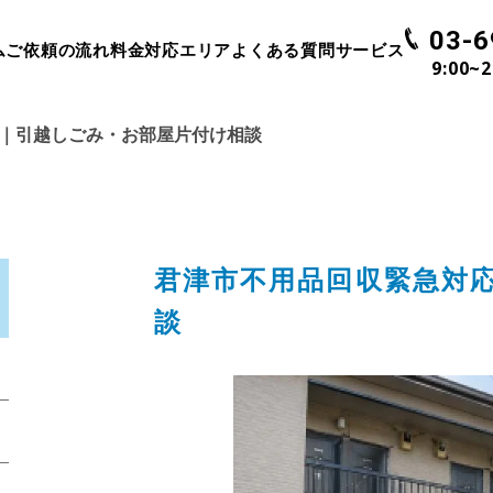
03-6
ム
ご依頼の流れ
料金
対応エリア
よくある質問
サービス
9:00~
｜引越しごみ・お部屋片付け相談
君津市不用品回収緊急対
談