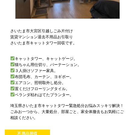
さいたま市大宮区引越しごみ片付け
賃貸マンション退去不用品お引取り
さいたま市キャットタワー回収です。
キャットタワー、キャットゲージ。
猫ちゃん用仕切り、パーテーション。
３人掛けソファー家具。
布団毛布、カーテン、ヨギボー。
エアコン、照明取外し処分。
置くだけフローリングタイル。
ベランダ枯れはてたプランター。
埼玉県さいたま市キャットタワー緊急処分お悩みスッキリ解決！
ごみお一つから、大量処分、部屋ごと、家全体撤去もお気軽にご
相談ください。
不用品回収