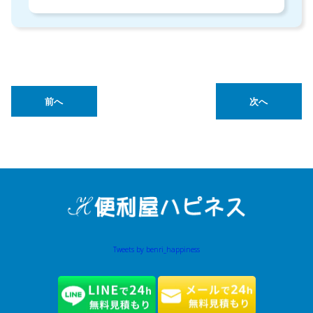
前へ
次へ
Tweets by benri_happiness