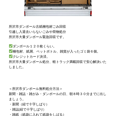
所沢市ダンボール古紙梱包材ごみ回収
引越し入退去いらないごみや荷物処分
所沢市大量ダンボール緊急回収です。
ダンボール１２０枚くらい。
梱包材、紙屑、ペットボトル、雑貨が入ったゴミ袋６個。
クレジットカード決済。
所沢市大量ダンボール処分、軽トラック満載回収で安心解決いた
しました。
＜所沢市ダンボール無料処分方法＞
新聞・雑誌・雑がみ・ダンボールの日、朝８時３０分までに出し
ましょう。
・新聞（紐で十字しばり）
・雑誌(紐で十字しばり)
・雑紙（紙袋に入れて紙袋をしばる）