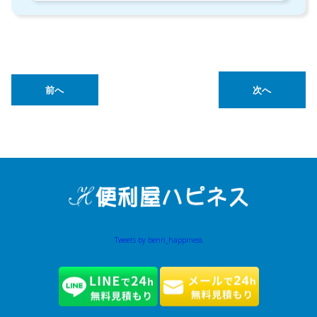
前へ
次へ
Tweets by benri_happiness