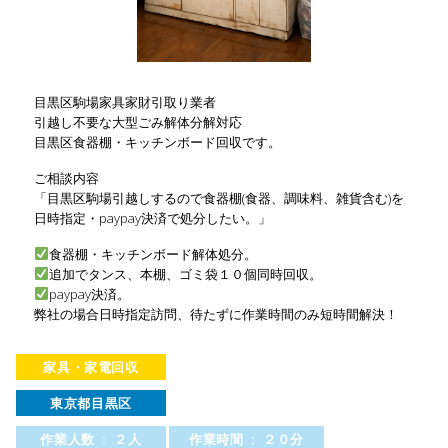
目黒区駒場家具家財引取り業者
引越し不要な大型ごみ解体分解対応
目黒区食器棚・キッチンボード回収です。
ご相談内容
「目黒区駒場引越しするので食器棚(食器、調味料、雑貨含む)を
日時指定・paypay決済で処分したい。」
食器棚・キッチンボード解体処分。
追加でタンス、本棚、ゴミ袋１０個同時回収。
paypay決済。
弊社の場合日時指定訪問、待たずに作業時間のみ短時間解決！
家具・家電回収
東京都目黒区
作業人数 : ２人
作業時間 : ２０分