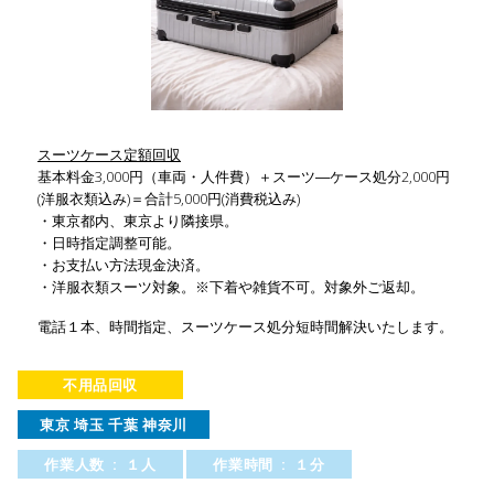
スーツケース定額回収
基本料金3,000円（車両・人件費）＋スーツ―ケース処分2,000円
(洋服衣類込み)＝合計5,000円(消費税込み)
・東京都内、東京より隣接県。
・日時指定調整可能。
・お支払い方法現金決済。
・洋服衣類スーツ対象。※下着や雑貨不可。対象外ご返却。
電話１本、時間指定、スーツケース処分短時間解決いたします。
不用品回収
東京 埼玉 千葉 神奈川
作業人数 : １人
作業時間 : １分