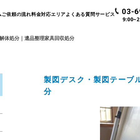
03-6
ム
ご依頼の流れ
料金
対応エリア
よくある質問
サービス
9:00~
解体処分｜遺品整理家具回収処分
製図デスク・製図テーブ
分