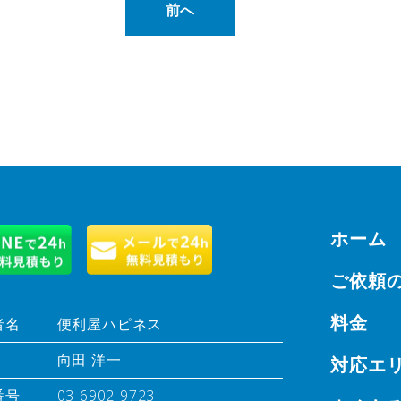
前へ
ホーム
ご依頼
料金
者名
便利屋ハピネス
向田 洋一
対応エ
番号
03-6902-9723