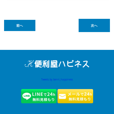
前へ
次へ
Tweets by benri_happiness