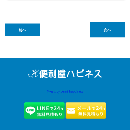
前へ
次へ
Tweets by benri_happiness