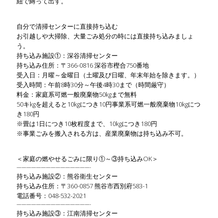
紐で縛って出す。
自分で清掃センターに直接持ち込む
お引越しや大掃除、大量ごみ処分の時には直接持ち込みましょ
う。
持ち込み施設①：深谷清掃センター
持ち込み住所：〒366-0816 深谷市樫合750番地
受入日：月曜～金曜日（土曜及び日曜、年末年始を除きます。）
受入時間：午前8時30分～午後4時30まで（時間厳守）
料金：家庭系可燃一般廃棄物50kgまで無料
50キkgを超えると10kgにつき10円事業系可燃一般廃棄物10kgにつ
き180円
※畳は1日につき10枚程度まで、10kgにつき180円
※事業ごみを搬入される方は、産業廃棄物は持ち込み不可。
＜家庭の燃やせるごみに限り①～③持ち込みOK＞
———————————————-
持ち込み施設②：熊谷衛生センター
持ち込み住所：〒360-0857 熊谷市西別府583-1
電話番号：048-532-2021
———————————————-
持ち込み施設③：江南清掃センター