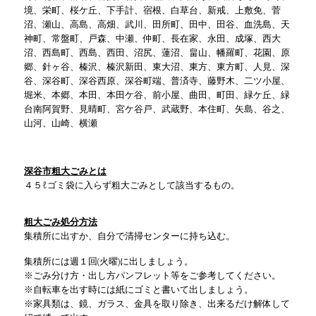
境、栄町、桜ケ丘、下手計、宿根、白草台、新戒、上敷免、菅
沼、瀬山、高島、高畑、武川、田所町、田中、田谷、血洗島、天
神町、常盤町、戸森、中瀬、仲町、長在家、永田、成塚、西大
沼、西島町、西島、西田、沼尻、蓮沼、畠山、幡羅町、花園、原
郷、針ヶ谷、榛沢、榛沢新田、東大沼、東方、東方町、人見、深
谷、深谷町、深谷西原、深谷町端、普済寺、藤野木、二ツ小屋、
堀米、本郷、本田、本田ケ谷、前小屋、曲田、町田、緑ケ丘、緑
台南阿賀野、見晴町、宮ケ谷戸、武蔵野、本住町、矢島、谷之、
山河、山崎、横瀬
深谷市粗大ごみとは
４５ℓゴミ袋に入らず粗大ごみとして該当するもの。
粗大ごみ処分方法
集積所に出すか、自分で清掃センターに持ち込む。
集積所には週１回(火曜)に出しましょう。
※ごみ分け方・出し方パンフレット等をご参考してください。
※自転車を出す時には紙にゴミと書いて出しましょう。
※家具類は、鏡、ガラス、金具を取り除き、出来るだけ解体して