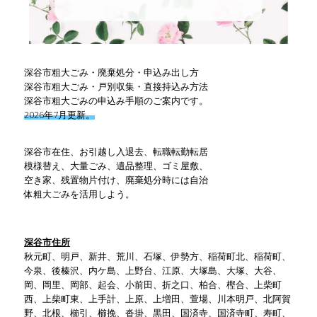
深谷市粗大ごみ・廃棄処分・申込み出し方
深谷市粗大ごみ・戸別収集・直接持込み方法
深谷市粗大ごみの申込み手順のご案内です。
2026年7月更新。
深谷市在住、お引越し入退去、転職転勤転居
模様替え、大量ごみ、遺品整理、ゴミ屋敷、
空き家、残置物片付け、廃棄処分時には自治
体粗大ごみを活用しよう。
深谷市住所
秋元町、明戸、新井、荒川、石塚、伊勢方、稲荷町北、稲荷町、
今泉、後榛沢、内ケ島、上野台、江原、大塚島、大塚、大谷、
岡、岡里、岡部、起会、小前田、折之口、柏合、樫合、上柴町
西、上柴町東、上手計、上原、上増田、萱場、川本明戸、北阿賀
野、北根、櫛引、櫛挽、沓掛、黒田、国済寺、国済寺町、寿町、