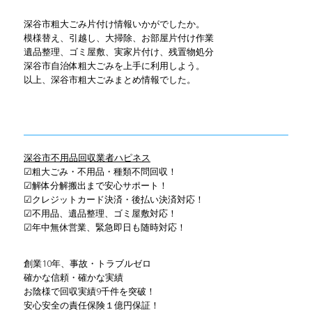
深谷市粗大ごみ片付け情報いかがでしたか。
模様替え、引越し、大掃除、お部屋片付け作業
遺品整理、ゴミ屋敷、実家片付け、残置物処分
深谷市自治体粗大ごみを上手に利用しよう。
以上、深谷市粗大ごみまとめ情報でした。
深谷市不用品回収業者ハピネス
☑粗大ごみ・不用品・種類不問回収！
☑解体分解搬出まで安心サポート！
☑クレジットカード決済・後払い決済対応！
☑不用品、遺品整理、ゴミ屋敷対応！
☑年中無休営業、緊急即日も随時対応！
創業10年、事故・トラブルゼロ
確かな信頼・確かな実績
お陰様で回収実績9千件を突破！
安心安全の責任保険１億円保証！