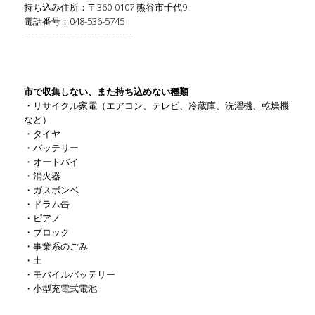
持ち込み住所：〒360-0107 熊谷市千代9
電話番号：048-536-5745
———————————————-
市で収集しない、また持ち込めない種類
・リサイクル家電（エアコン、テレビ、冷蔵庫、洗濯機、乾燥機
など）
・タイヤ
・バッテリー
・オートバイ
・消火器
・ガスボンベ
・ドラム缶
・ピアノ
・ブロック
・事業系のごみ
・土
・モバイルバッテリー
・小型充電式電池