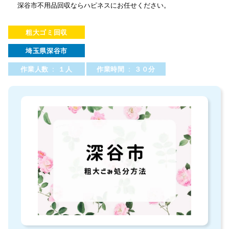
深谷市不用品回収ならハピネスにお任せください。
粗大ゴミ回収
埼玉県深谷市
作業人数 : １人
作業時間 : ３０分