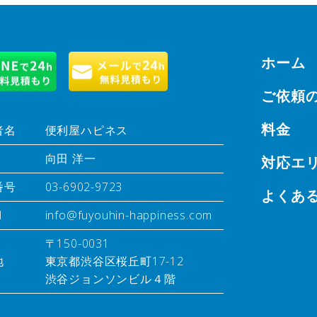
ホーム
ご依頼
料金
者名
便利屋ハピネス
向田 洋一
対応エ
番号
03-6902-9723
よくあ
l
info@fuyouhin-happiness.com
〒150-0031
地
東京都渋谷区桜丘町17-12
渋谷ジョンソンビル４階