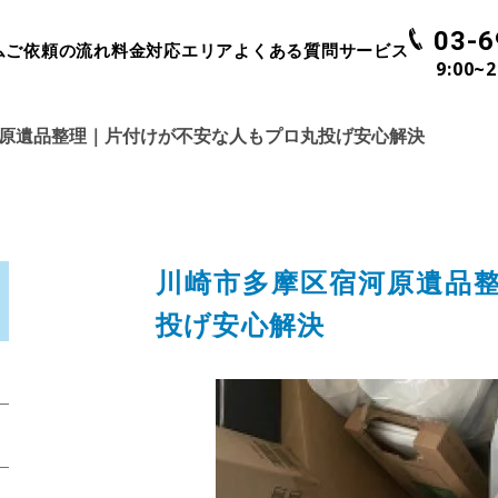
03-6
ム
ご依頼の流れ
料金
対応エリア
よくある質問
サービス
9:00~
原遺品整理｜片付けが不安な人もプロ丸投げ安心解決
川崎市多摩区宿河原遺品
投げ安心解決