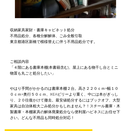
収納家具家財・書庫キャビネット処分
不用品処分、各種分解解体、ごみ全般引取
東京都港区新橋で模様替えに伴う不用品処分です。
ご相談内容
「４階にある書庫本棚(本書籍含む)、屋上にある物干し台とミニ
物置も丸ごと処分したい」
やはり手間がかかるのは書庫本棚２台。高さ２２０ｃｍ×幅１０
０ｃｍ×奥行５０ｃｍ、IKEAビリーより重く、中には本がぎっし
り、２０往復かけて撤去。最安値処分するにはブックオフ、大型
家具は自治体粗大ごみ処分かもしれません？！スチール書庫・木
製書庫・本棚家具の解体廃棄処分なら便利屋ハピネスにお任せ下
さい。どんな不用品も同時処分対応！