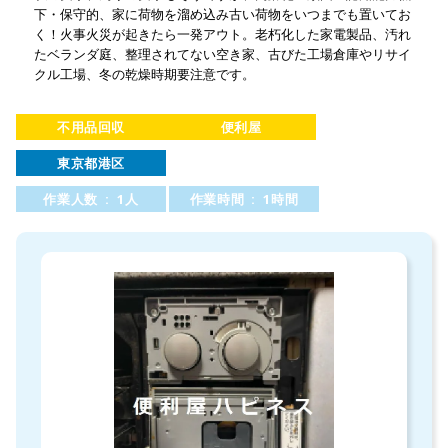
下・保守的、家に荷物を溜め込み古い荷物をいつまでも置いてお
く！火事火災が起きたら一発アウト。老朽化した家電製品、汚れ
たベランダ庭、整理されてない空き家、古びた工場倉庫やリサイ
クル工場、冬の乾燥時期要注意です。
不用品回収
便利屋
東京都港区
作業人数 : 1人
作業時間 : 1時間