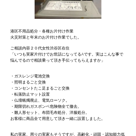
港区不用品処分・各種お片付け作業
火災対策と年末のお片付け作業でした。
ご相談内容２０代女性渋谷区在住
「いつも実家片付けでお世話になってるAです。実はこんな事で
悩んでるので相談乗って頂き手伝ってもらえますか」
・ガスレンジ電池交換
・照明まるごと交換
・コンセントたこ足まるごと交換
・転落防止マット設置
・仏壇蝋燭廃止、電気ローソク。
・期限切れガスボンベ危険物全て撤去。
・雛人形セット、布団毛布処分、洋服処分。
お客様に商品全て用意して頂き一緒に設置しました。
私の実家、周りの実家もそうですが、高齢化・頑固・認知能力低