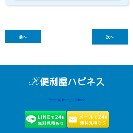
前へ
次へ
Tweets by benri_happiness