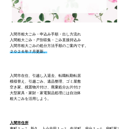
入間市粗大ごみ・申込み手順・出し方流れ
入間粗大ごみ・戸別収集・ごみ直接持込み
入間市粗大ごみの処分方法手順のご案内です。
２０２６年７月更新。
入間市在住、引越し入退去、転職転勤転居
模様替え、引越ごみ、遺品整理、ゴミ屋敷
空き家、残置物片付け、廃棄処分お片付け
大型家具・家財・家電製品処理には自治体
粗大ごみを活用しよう。
入間市住所
東町１～7、新久、上小谷田１～3、牛沢町、扇台１～6、扇町屋1