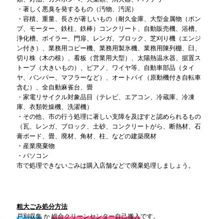
・著しく悪臭を発するもの（汚物、汚泥）
・容積、重量、長さが著しいもの（耐久金庫、大型金属物（ポン
プ、モーター、鉄柱、鉄棒）コンクリート、自動販売機、浴槽、
浄化槽、ボイラー、門扉、レンガ、ブロック、芝刈り機（エンジ
ン付き）、業務用コピー機、業務用製氷機、業務用陳列棚、臼、
切り株（木の根）、看板（営業用大型）、太陽熱温水器、据置ス
トーブ（大きいもの）、ピアノ、ワイヤ等、自動車部品（タイ
ヤ、バンパー、マフラーなど）、オートバイ（原動機付き自転車
含む）、全自動麻雀台、畳
・家電リサイクル対象品目（テレビ、エアコン、冷蔵庫、冷凍
庫、衣類乾燥機、洗濯機）
・その他、市の行う処理に著しい支障を及ぼすと認められるもの
（瓦、レンガ、ブロック、土砂、コンクリートがら、断熱材、石
膏ボード、畳、廃材、角材、柱、などの建築廃材
・産業廃棄物
・パソコン
市で処理できないごみは購入店舗などで廃棄処理しましょう。
粗大ごみ処分方法
戸別収集
か
総合クリーンセンター自己搬入
です。