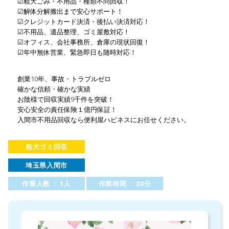
☑粗大ごみ・不用品・種類不問回収！
☑解体分解搬出まで安心サポート！
☑クレジットカード決済・後払い決済対応！
☑不用品、遺品整理、ゴミ屋敷対応！
☑オフィス、会社事務所、倉庫の現状回復！
☑年中無休営業、緊急即日も随時対応！
創業10年、事故・トラブルゼロ
確かな信頼・確かな実績
お陰様で回収実績9千件を突破！
安心安全の責任保険１億円保証！
入間市不用品回収なら便利屋ハピネスにお任せください。
粗大ゴミ回収
埼玉県入間市
作業人数 : 1人
作業時間 : 30分