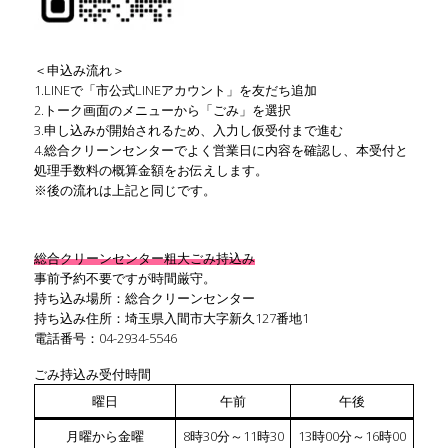
＜申込み流れ＞
1.LINEで「市公式LINEアカウント」を友だち追加
2.トーク画面のメニューから「ごみ」を選択
3.申し込みが開始されるため、入力し仮受付まで進む
4.総合クリーンセンターでよく営業日に内容を確認し、本受付と
処理手数料の概算金額をお伝えします。
※後の流れは上記と同じです。
総合クリーンセンター粗大ごみ持込み
事前予約不要ですが時間厳守。
持ち込み場所：総合クリーンセンター
持ち込み住所：埼玉県入間市大字新久127番地1
電話番号：04-2934-5546
ごみ持込み受付時間
曜日
午前
午後
月曜から金曜
8時30分～11時30
13時00分～16時00