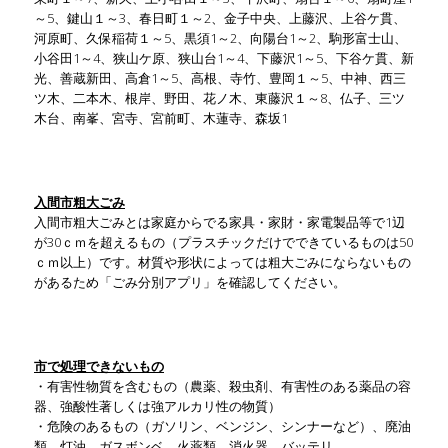
～5、鍵山１～3、春日町１～2、金子中央、上藤沢、上谷ケ貫、
河原町、久保稲荷１～5、黒須1～2、向陽台1～2、駒形富士山、
小谷田1～4、狭山ケ原、狭山台1～4、下藤沢1～5、下谷ケ貫、新
光、善蔵新田、高倉1～5、高根、寺竹、豊岡１～5、中神、西三
ツ木、二本木、根岸、野田、花ノ木、東藤沢１～8、仏子、三ツ
木台、南峯、宮寺、宮前町、木蓮寺、森坂1
入間市粗大ごみ
入間市粗大ごみとは家庭からでる家具・家財・家電製品等で1辺
が30ｃｍを超えるもの（プラスチックだけでできているものは50
ｃｍ以上）です。材質や形状によっては粗大ごみにならないもの
があるため「ごみ分別アプリ」を確認してください。
市で処理できないもの
・有害性物質を含むもの（農薬、殺虫剤、有害性のある薬品の容
器、強酸性著しくは強アルカリ性の物質）
・危険のあるもの（ガソリン、ベンジン、シンナーなど）、廃油
類、灯油、ガスボンベ、火薬類、消火器、バッテリ