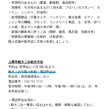
・有害性のあるもの（農薬、劇薬類、薬品類等）
・危険性・引火性があるもの（消火器、プロパンガスボンベ、ガ
ソリン、シンナー、灯油等）
・処理困難品（大量タイヤ、バッテリー、耐火金庫、ピアノ、エ
ンジン等の機械、ブロック、コンクリート製品、土・石等、径10
ｃｍ超・長さ60ｃｍ超の木の幹・根）
・家屋の解体等に伴うごみ（廃材、建具、風呂釜、洗面台等）
・医療系の廃棄物（注射針、注射器等）
購入店舗や販売店に引取り依頼しましょう。
上尾市粗大ごみ処分方法
予約は1世帯あたり月1回3点まで。
粗大ごみ引取り依頼・電話申込み
申込先：西貝塚環境センター
電話番号：048-781-9141
受付時間：午前8時30分～12時、午後1時～5時15分 (土、日、年
末年始を除く)
＜電話申込み流れ＞
1.粗大ごみ一番長い辺をはかる。種類・個数も確認しておく。