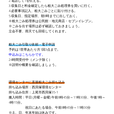
2.電話して1を伝える。
3.収集日と料金確定したら粗大ごみ処理券を買いに行く。
4.必要事項記入、粗大ごみごとに貼り付ける。
5.収集日、指定場所、朝8時までに出しておく。
※粗大ごみ処理券は公民館・地元商店・セブンイレブン。
※ごみを出す場所は必ず確認しておきましょう。
立会不要、雨天でも回収してくれます。
粗大ごみ引取り依頼・電子申請
予約は1世帯あたり月1回3点まで。
申込みはこちらかです。
24時間受付中（メンテ除く）
※説明や概要を確認しましょう。
環境センターに直接粗大ごみ持ち込み
持ち込み場所：西貝塚環境センター
持ち込み住所：上尾市西貝塚35-1
搬入時間：平日 (月曜～金曜) 午前8時45分～11時30分、午後1時～
4時15分。
祝日にあたる場合、午前8時45分～11時30分
※土、日、年末年始は休みです。