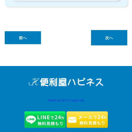
前へ
次へ
Tweets by benri_happiness