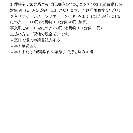
処理料金：
家庭系ごみ (自己搬入)／10kgにつき 100円 (消費税10％
対象 9円)※10kg未満も100円となります。＊処理困難物 (スプリン
グ入りマットレス・ソファー、タイヤ4本まで) は上記金額に1点
につき 1,000円 (消費税10％対象 90円) 加算。
事業系ごみ／10kgにつき250円 (消費税10％対象 22円)
支払い方法：現地で現金払いです。
※窓口で搬入申請書記入する。
※本人確認あり。
※本人または2親等以内の家族まで持ち込み可能。