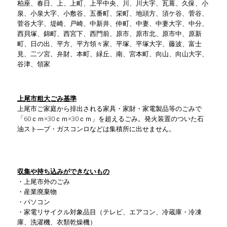
柏座、春日、上、上町、上平中央、川、川大字、瓦葺、久保、小
泉、小泉大字、小敷谷、五番町、栄町、地頭方、須ケ谷、菅谷、
菅谷大字、堤崎、戸崎、中新井、仲町、中妻、中妻大字、中分、
西貝塚、錦町、西宮下、西門前、原市、原市北、原市中、原新
町、日の出、平方、平方領々家、平塚、平塚大字、藤波、富士
見、二ツ宮、弁財、本町、緑丘、南、宮本町、向山、向山大字、
谷津、領家
上尾市粗大ごみ基準
上尾市ご家庭から排出される家具・家財・家電製品等のごみで
「60ｃｍ×30ｃｍ×30ｃｍ」を超えるごみ。発火装置のついた石
油スト―ブ・ガスコンロなどは集積所に出せません。
収集や持ち込みができないもの
・上尾市外のごみ
・産業廃棄物
・パソコン
・家電リサイクル対象品目（テレビ、エアコン、冷蔵庫・冷凍
庫、洗濯機、衣類乾燥機）