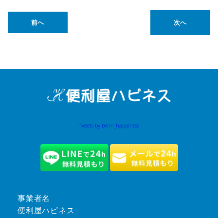
前へ
次へ
Tweets by benri_happiness
事業者名
便利屋ハピネス