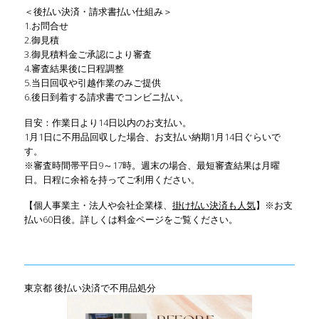
＜後払い決済・請求書払い仕組み＞
1.お問合せ
2.御見積
3.御見積料金ご承認により審査
4.審査結果後に日程調整
5.当日回収や引越作業のみご提供
6.後日到着する請求書でコンビニ払い。
目安：作業日より14日以内のお支払い。
1月1日に不用品回収した場合、お支払い納期1月14日ぐらいで
す。
※審査時間帯平日9～17時。週末の場合、最短審査結果は月曜
日。日程に余裕を持ってご利用ください。
【個人事業主・法人や会社企業様、
掛け払い決済も人気
】※お支
払い60日後。詳しくは料金ページをご覧ください。
東京都 後払い決済で不用品処分