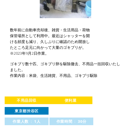
数年前に自動車売却後、雑貨・生活用品・荷物
保管場所として利用中。最近はシャッターを開
ける頻度も減り、久しぶりに確認のため開放し
たところ足元に向かって大量のゴキブリが。
※2023年9月2日作業。
ゴキブリ数十匹、ゴキブリ卵を駆除撤去、不用品一括回収いたし
ました。
作業内容：米袋、生活雑貨、不用品、ゴキブリ駆除
不用品回収
便利屋
東京都渋谷区
作業人数 : 1人
作業時間 : 30分