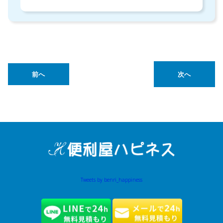
前へ
次へ
Tweets by benri_happiness