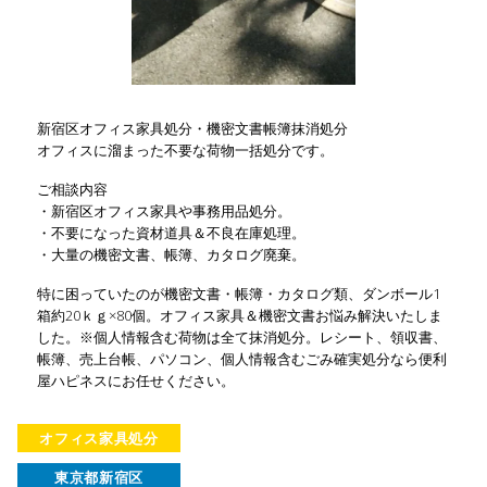
新宿区オフィス家具処分・機密文書帳簿抹消処分
オフィスに溜まった不要な荷物一括処分です。
ご相談内容
・新宿区オフィス家具や事務用品処分。
・不要になった資材道具＆不良在庫処理。
・大量の機密文書、帳簿、カタログ廃棄。
特に困っていたのが機密文書・帳簿・カタログ類、ダンボール1
箱約20ｋｇ×80個。オフィス家具＆機密文書お悩み解決いたしま
した。※個人情報含む荷物は全て抹消処分。レシート、領収書、
帳簿、売上台帳、パソコン、個人情報含むごみ確実処分なら便利
屋ハピネスにお任せください。
オフィス家具処分
東京都新宿区